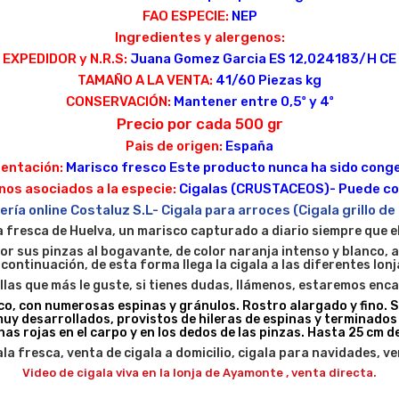
FAO ESPECIE:
NEP
Ingredientes y alergenos:
EXPEDIDOR y N.R.S:
Juana Gomez Garcia ES 12,024183/H CE
TAMAÑO A LA VENTA:
41/60 Piezas kg
CONSERVACIÓN:
Mantener entre 0,5º y 4º
Precio por cada 500 gr
Pais de origen:
España
entación:
Marisco fresco Este producto nunca ha sido cong
os asociados a la especie:
Cigalas (CRUSTACEOS)- Puede c
ría online Costaluz S.L- Cigala para arroces (Cigala grillo de
a fresca de Huelva, un marisco capturado a diario siempre que el
or sus pinzas al bogavante, de color naranja intenso y blanco, 
continuación, de esta forma llega la cigala a las diferentes lonja
allas que más le guste, si tienes dudas, llámenos, estaremos enc
ico, con numerosas espinas y gránulos. Rostro alargado y fino.
uy desarrollados, provistos de hileras de espinas y terminados
s rojas en el carpo y en los dedos de las pinzas. Hasta 25 cm de
a fresca, venta de cigala a domicilio, cigala para navidades, ve
Video de cigala viva en la lonja de Ayamonte , venta directa.