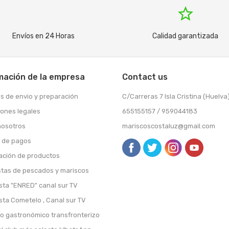
ctos frescos
truck
star_border
Envíos en 24 Horas
Calidad garantizada
mación de la empresa
Contact us
s de envio y preparación
C/Carreras 7 Isla Cristina (Huelva
iones legales
655155157 / 959044183
nosotros
mariscoscostaluz@gmail.com
 de pagos
ación de productos
stas de pescados y mariscos
sta "ENRED" canal sur TV
sta Cometelo , Canal sur TV
o gastronómico transfronterizo