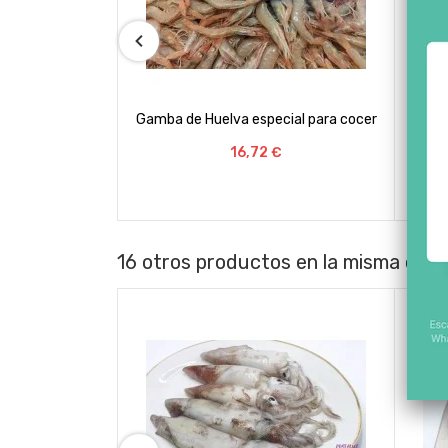
cial para cocer
Gambas de Huelva para plancha
Ga
€
Precio
31,68 €
16 otros productos en la misma cate