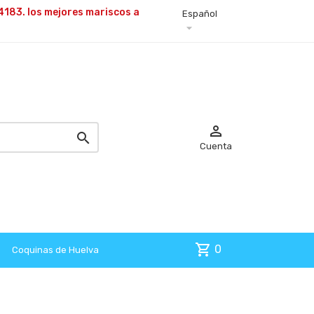
4183. los mejores
mariscos a
Español



Cuenta
shopping_cart
0
Coquinas de Huelva