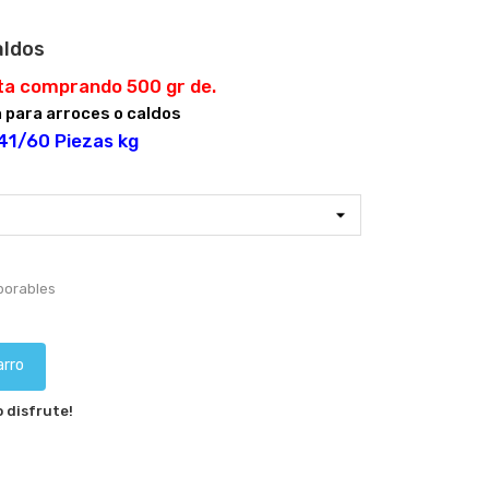
aldos
ta comprando 500 gr de.
a para arroces o caldos
41/60 Piezas kg
aborables
arro
 disfrute!