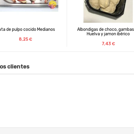
bondigas de choco, gambas de
Doradas salvajes Para Horn
Huelva y jamon ibérico
Precio
39,93 €
Precio
7,43 €
os clientes