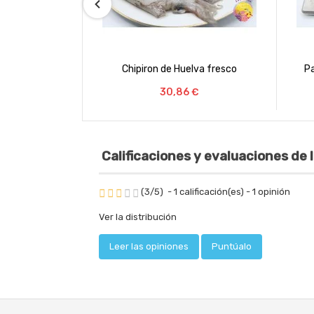
lva fresco
Pata de pulpo cocido Medianos
Al
€
Precio
8,25 €
Calificaciones y evaluaciones de l
(
3
/
5
)
-
1
calificación(es) -
1
opinión
Ver la distribución
Leer las opiniones
Puntúalo