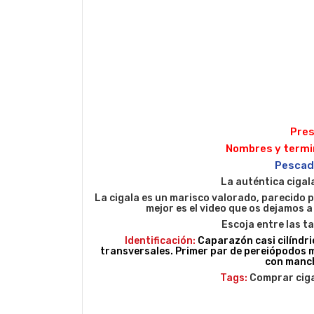
Pres
Nombres y termin
Pescade
La auténtica cigal
La cigala es un marisco valorado, parecido p
mejor es el video que os dejamos a 
Escoja entre las t
Identificación:
Caparazón casi cilíndr
transversales. Primer par de pereiópodos m
con mancha
Tags:
Comprar cigal