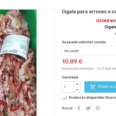
Cigala para arroces o c
Usted es
Cigal
Se puede solicitar cocido
10,89 €
Impuestos incluidos
1 y 2 días l
Cantidad

Añadir al c

Producto disponible !Que lo
Buscar