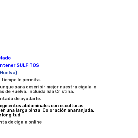
elado
ontener SULFITOS
 Huelva)
 tiempo lo permita.
aunque para describir mejor nuestra cigala lo
s de Huelva, incluida Isla Cristina.
antado de ayudarle.
 Segmentos abdominales con esculturas
 en una larga pinza. Coloración anaranjada,
 longitud.
nta de cigala online