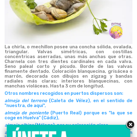
La chirla, o mechillon posee una concha sólida, ovalada,
triangular. Valvas simétricas, con costillas
concéntricas aserradas, unas más anchas que otras.
Charnela con tres dientes cardinales en cada valva.
Seno paleal corto y picudo. Borde de las valvas
finamente dentado. Coloración blanquecina, grisácea o
marrón, decorada con dibujos en zigzag y bandas
radiales más claras; interiores blanquecinas, con
manchas violáceas. Hasta 3 cm de longitud.
Otros nombres recogidos en puertos dispersos son:
almeja del terreno
(Caleta de Vélez), en el sentido de
"nuestra, de aquí",
almeja de poniente
(Puerto Real) porque es "la que se
coge en Huelva" (Cádiz),
almeja albina
(Málaga), por su coloración clara,
almeja paellera
(Barbate), dada su presencia habitual en