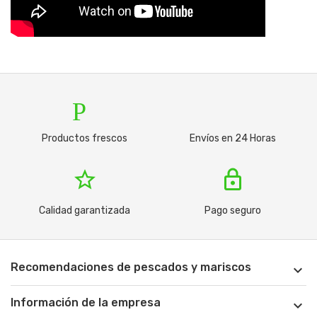
Productos
tru
Productos frescos
Envíos en 24 Horas
star_border
lock
Calidad garantizada
Pago seguro
Recomendaciones de pescados y mariscos

Información de la empresa
