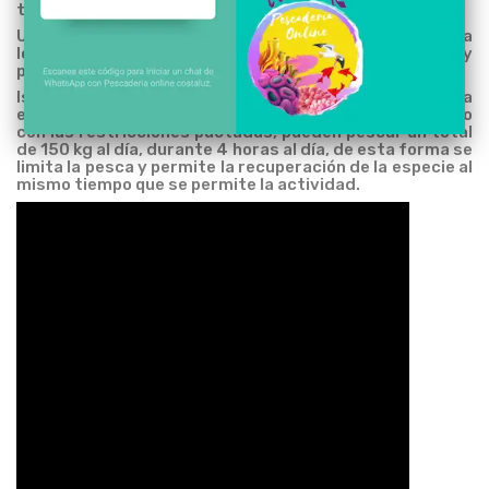
tallas deseadas.
Una vez llegados a puerto, el marisco es entregado a la
lonja de Isla Cristina, para su vuelta a escriba y
posterior envasado, etiquetado y venta en la subasta.
Isla Cristina cuenta con unos 15/20 barcos dedicados a
esta actividad, que salen a faenar cada día cumpliendo
con las restricciones pactadas, pueden pescar un total
de 150 kg al día, durante 4 horas al día, de esta forma se
limita la pesca y permite la recuperación de la especie al
mismo tiempo que se permite la actividad.