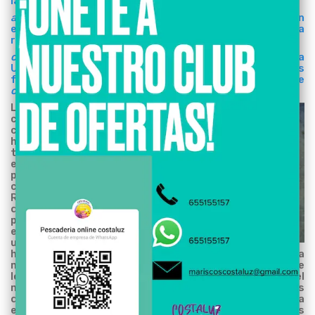
la paella, sobre todo en bares y restaurantes,
almeja chirla
(La Línea, Caleta de Vélez), creación
espontánea de los informantes para asegurar una
respuesta correcta,
chirla italiana
(Cádiz, Puerto Real)
e
italiana
(Punta
Umbría), dado que los informantes saben que es
frecuente en los mercados la presencia abundante de
chirlas
procedentes de Italia.
La pesca de la
chirla se realiza
con dragas
hidráulicas, y la
técnica
empleada de
pesca es
conocida como
RISHIO, trata
de soltar por
proa de la
embarcación
una plancha de
hierro, donde
a velocidad reducida se arrastra con la
marcha atrás. Una vez escribado parte del fondo se
levantan o viran de esta manera se consigue subir el
marisco a bordo, una vez abordo los marineros a través
de unas zarandas automáticas que posee la
embarcación escriba el marisco para seleccionar las