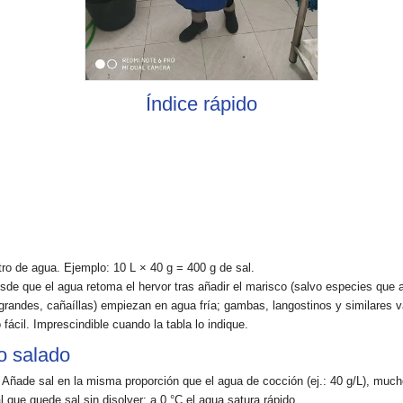
Índice rápido
itro de agua. Ejemplo: 10 L × 40 g =
400 g de sal
.
sde que el agua
retoma el hervor
tras añadir el marisco (salvo especies que a
grandes, cañaíllas) empiezan en
agua fría
; gambas, langostinos y similares 
o fácil. Imprescindible cuando la tabla lo indique.
o salado
. Añade
sal en la misma proporción
que el agua de cocción (ej.: 40 g/L),
mucho
l que quede sal sin disolver: a 0 °C el agua satura rápido.