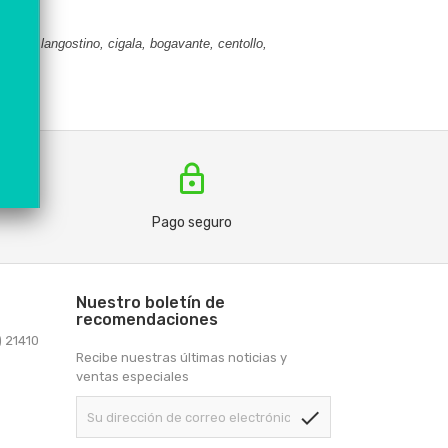
elva, langostino, cigala, bogavante, centollo,
lock
Pago seguro
Nuestro boletín de
recomendaciones
) 21410
Recibe nuestras últimas noticias y
ventas especiales
check