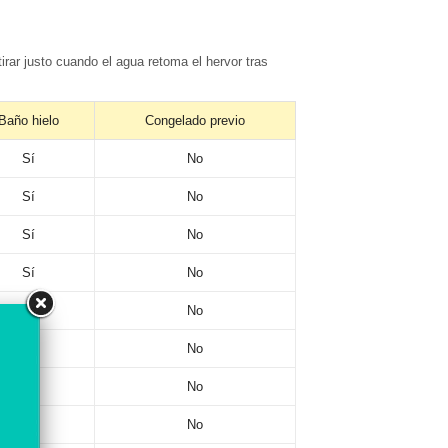
etirar justo cuando el agua retoma el hervor tras
Baño hielo
Congelado previo
Sí
No
Sí
No
Sí
No
Sí
No
Sí
No
No
No
Sí
No
Sí
No