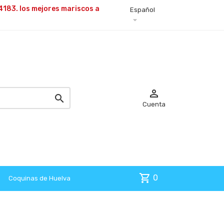
4183. los mejores
mariscos a
Español



Cuenta
shopping_cart
0
Coquinas de Huelva