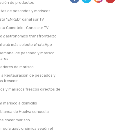
ación de productos
stas de pescados y mariscos
sta "ENRED" canal sur TV
sta Cometelo , Canal sur TV
o gastronómico transfronterizo
al club más selecto WhatsApp
 semanal de pescado y marisco
lares
edores de marisco
s a Restauración de pescados y
s frescos:
s y mariscos frescos directos de
 marisco a domicilio
blanca de Huelva conocela
 de cocer marisco
r guía gastronómica según el