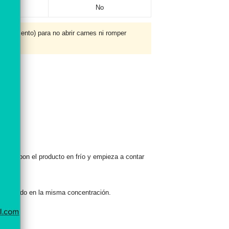
Sí
No
(no violento) para no abrir carnes ni romper
grejos), pon el producto en frío y empieza a contar
lo salado
en la misma concentración.
lo.