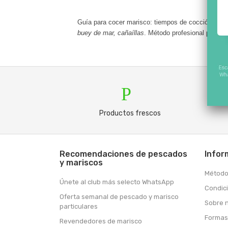
Guía para
cocer marisco
: tiempos de cocción,
sal 
buey de mar, cañaíllas
. Método profesional paso a
Produ
Productos frescos
Recomendaciones de pescados
Infor
y mariscos
Método
Únete al club más selecto WhatsApp
Condic
Oferta semanal de pescado y marisco
Sobre 
particulares
Formas
Revendedores de marisco