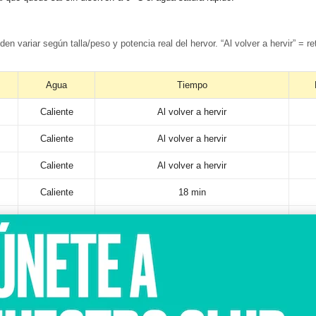
eden variar según
talla/peso
y potencia real del hervor. “Al volver a hervir” = r
Agua
Tiempo
Caliente
Al volver a hervir
Caliente
Al volver a hervir
Caliente
Al volver a hervir
Caliente
18 min
Caliente
20 min
Fría
20 min (desde ebullición)
Caliente
Al volver a hervir
Fría
15 min (desde ebullición)