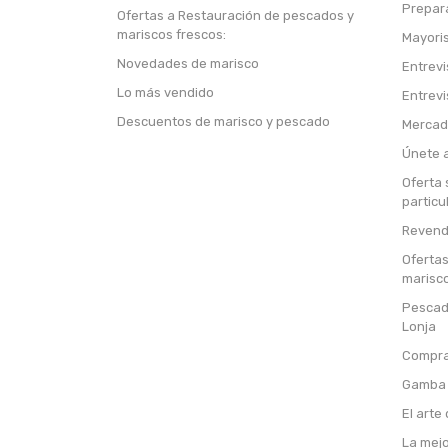
Prepar
Ofertas a Restauración de pescados y
mariscos frescos:
Mayori
Novedades de marisco
Entrevi
Lo más vendido
Entrevi
Descuentos de marisco y pescado
Mercad
Únete 
Oferta
particu
Revend
Oferta
marisco
Pescado
Lonja
Comprar
Gamba 
El arte
La mejo