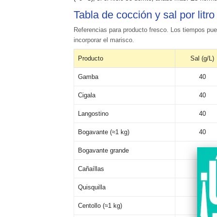
Tabla de cocción y sal por litro
Referencias para producto fresco. Los tiempos pu
incorporar el marisco.
Producto
Sal (g/L)
Gamba
40
Cigala
40
Langostino
40
Bogavante (≈1 kg)
40
Bogavante grande
40
Cañaíllas
40
Quisquilla
40
Centollo (≈1 kg)
40