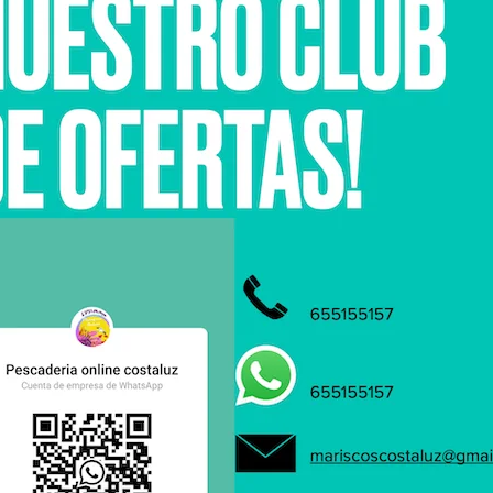
Fría
15 min (desde ebullición)
r litro
. Ej.: 8 L × 40 g = 320 g de sal. Mantén el hervor
vivo pero controlado
 suavizar el olor y redondear el sabor.
a): retira
un pelín antes
del hervor fuerte para mayor firmeza.
jo/rosado y facilita pelar sin “blanquear” la carne.
ñade 2–3 min si supera claramente 1 kg.
o hirviendo?
r
tras añadir el marisco. Si la tabla indica “agua fría” (cañaíllas, grandes can
extura. Puedes ajustar ±5 g/L a tu gusto, pero mantén siempre el
baño de hie
eratura. Repite el hervor estable y renueva el
baño de hielo
si se agota el hie