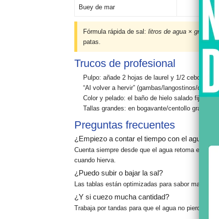
Buey de mar
40
Fórmula rápida de sal:
litros de agua × gramos po
patas.
Trucos de profesional
Pulpo:
añade 2 hojas de laurel y 1/2 cebolla para
“Al volver a hervir”
(gambas/langostinos/quisquill
Color y pelado:
el
baño de hielo salado
fija el ro
Tallas grandes:
en bogavante/centollo grandes a
Preguntas frecuentes
¿Empiezo a contar el tiempo con el agua fría 
Cuenta siempre desde que el agua
retoma el hervo
cuando hierva.
¿Puedo subir o bajar la sal?
Las tablas están optimizadas para
sabor marino
y t
¿Y si cuezo mucha cantidad?
Trabaja por tandas para que el agua no pierda temp