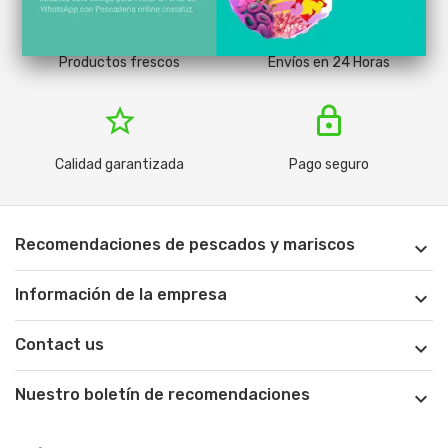
Productos
tru
Productos frescos
Envíos en 24 Horas
star_border
lock
Calidad garantizada
Pago seguro
Recomendaciones de pescados y mariscos

Información de la empresa

Contact us

Nuestro boletín de recomendaciones
