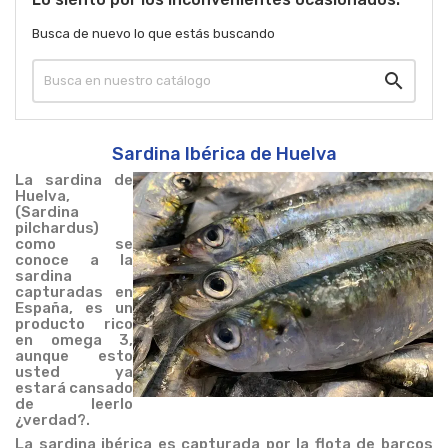
Busca de nuevo lo que estás buscando

Sardina Ibérica de Huelva
La sardina de
Huelva,
(Sardina
pilchardus)
como se
conoce a la
sardina
capturadas en
España, es un
producto rico
en omega 3,
aunque esto
usted ya
estará cansado
de leerlo
¿verdad?.
La sardina ibérica es capturada por la flota de barcos