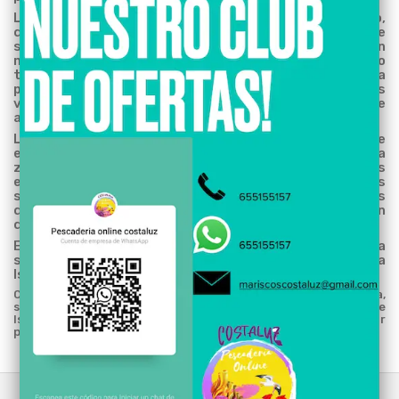
La sardina de alba es capturada con el crepúsculo,
donde las sardinas se vuelven locas intentando huir de
sus depredadores: atunes rojos, bonitos, caballas..., son
muchos depredadores los que irán tras este pescado
tan delicioso, es ahí cuando se capturan y se llevan a
puerto con escasas horas de pesca, son muchas las
veces que los compradores vemos la sardina viva de
alba en la lonja de Isla Cristina.
La sardina es catalogada como pescado azul, posee
escamas y espina central con muchas espinas en la
zona de la ventrecha y posterior a su cabeza, dichas
espinas son inofensivas para niños y ancianos. Podemos
saber si la sardina es fresca, congelada o tiene varios
días si estas estas desembuchadas, flácidas o bien
desescamadas totalmente.
Espero que esta descripción poco tradicional de la
sardina te anime a conocerla y degustarla, y si viajas a
Isla Cristina algún día no te vayas sin degustarlas.
Comprar sardina, venta de sardina, donde comprar sardina,
sardina a domicilio, Mayoristas de sardina ibérica, sardina de
Isla Cristina, la mejor sardina, sardina de Andalucía, comprar
pescado buchón, comprar zapatera, comprar sarda.