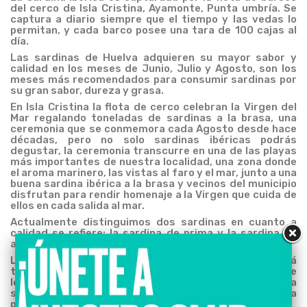
del cerco de Isla Cristina, Ayamonte, Punta umbría. Se
captura a diario siempre que el tiempo y las vedas lo
permitan, y cada barco posee una tara de 100 cajas al
día.
Las sardinas de Huelva adquieren su mayor sabor y
calidad en los meses de Junio, Julio y Agosto, son los
meses más recomendados para consumir sardinas por
su gran sabor, dureza y grasa.
En Isla Cristina la flota de cerco celebran la Virgen del
Mar regalando toneladas de sardinas a la brasa, una
ceremonia que se conmemora cada Agosto desde hace
décadas, pero no solo sardinas ibéricas podrás
degustar, la ceremonia transcurre en una de las playas
más importantes de nuestra localidad, una zona donde
el aroma marinero, las vistas al faro y el mar, junto a una
buena sardina ibérica a la brasa y vecinos del municipio
disfrutan para rendir homenaje a la Virgen que cuida de
ellos en cada salida al mar.
Actualmente distinguimos dos sardinas en cuanto a
calidad se refiere: la sardina de prima y la sardina de
alba.
La sardina de prima es capturada cuando el sol está
totalmente oculto, solo la luna y los grandes focos que
los barcos de cercos llevan a bordo harán que la sardina
salga a la superficie y se puedan capturar, dicha sardina
posee varias horas de pesca pues se pescan de noche.