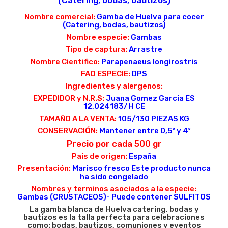
Nombre comercial:
Gamba de Huelva para cocer
(Catering, bodas, bautizos)
Nombre especie:
Gambas
Tipo de captura:
Arrastre
Nombre Cientifico:
Parapenaeus longirostris
FAO ESPECIE:
DPS
Ingredientes y alergenos:
EXPEDIDOR y N.R.S:
Juana Gomez Garcia ES
12,024183/H CE
TAMAÑO A LA VENTA:
105/130 PIEZAS KG
CONSERVACIÓN:
Mantener entre 0,5º y 4º
Precio por cada 500 gr
Pais de origen:
España
Presentación:
Marisco fresco Este producto nunca
ha sido congelado
Nombres y terminos asociados a la especie:
Gambas (CRUSTACEOS)- Puede contener SULFITOS
La gamba blanca de Huelva catering, bodas y
bautizos es la talla perfecta para celebraciones
como: bodas, bautizos, comuniones y eventos