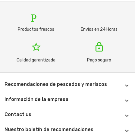
Productos
tru
Productos frescos
Envíos en 24 Horas
star_border
lock
Calidad garantizada
Pago seguro
Recomendaciones de pescados y mariscos

Información de la empresa

Contact us

Nuestro boletín de recomendaciones
