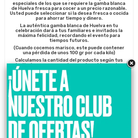
especiales de los que se requiere la gamba blanca
de Huelva fresca para cocer a un precio razonable.
Usted puede seleccionar si la desea fresca o cocida
para ahorrar tiempo y dinero.
La auténtica gamba blanca de Huelva en tu
celebración dará a tus familiares e invitados la
máxima felicidad, recordando el evento para
tiempos futuros.
(Cuando cocemos marisco, este puede contener
una pérdida de unos 100 gr por cada kilo)
Calculamos la cantidad del producto según tus
invitados, para que no te excedas, ni te quedes
corto, la cantidad perfecta para tu boda, bautizo,
comunión o Catering.
Si usted es particular, los precios expuestos son
para usted, si necesitas adquirir más cantidad en
nuestra tabla de precios, puedes consultar las
ofertas que tenemos para usted.
Si usted se dedica al mundo de la restauración o
canal HORECA, somos el distribuidor que buscas.
Seriedad, compromiso y calidad son nuestras
siglas de identidad.
Cocción gratuita para nuestros clientes.