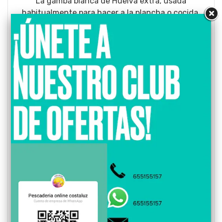
La gamba blanca de Huelva extra, usada
habitualmente para hacer a la plancha o cocida.
La gamba blanca de Huelva extra posee una talla
de 50/60 piezas el kilo, dicha gamba se captura por
la flota onubense y la portuguesa, siendo esta
ultima la que más captura debido a los diversos
días que pasan en el mar.
El precio expuesto se entiende por 500gr de gamba
extra de Huelva.
Otros nombres: Gambas, gamba blanca de Huelva, la
reina de los mariscos, gamba veteadas, gamba
vetadas, venta de gambas del cordón, gambas del
hilillo, gamba blanca.