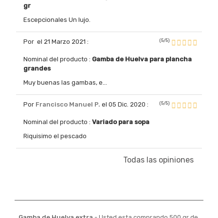
gr
Escepcionales Un lujo.
(5/5)
Por
el 21 Marzo 2021
:
Nominal del producto :
Gamba de Huelva para plancha
grandes
Muy buenas las gambas, e...
(5/5)
Por
Francisco Manuel P.
el 05 Dic. 2020
:
Nominal del producto :
Variado para sopa
Riquisimo el pescado
Todas las opiniones
Gamba de Huelva extra
-
Usted esta comprando 500 gr de.