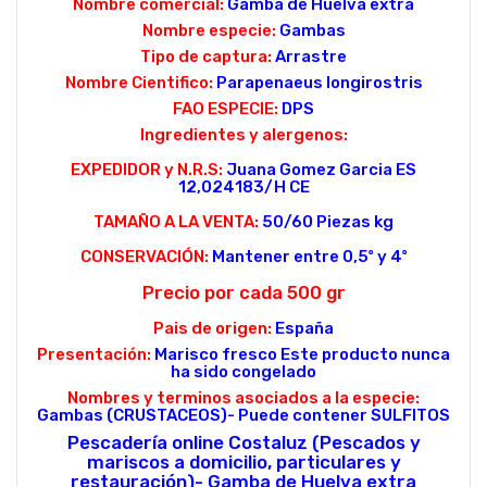
Nombre comercial:
Gamba de Huelva extra
Nombre especie:
Gambas
Tipo de captura:
Arrastre
Nombre Cientifico:
Parapenaeus longirostris
FAO ESPECIE:
DPS
Ingredientes y alergenos:
EXPEDIDOR y N.R.S:
Juana Gomez Garcia ES
12,024183/H CE
TAMAÑO A LA VENTA:
50/60 Piezas kg
CONSERVACIÓN:
Mantener entre 0,5º y 4º
Precio por cada 500 gr
Pais de origen:
España
Presentación:
Marisco fresco Este producto nunca
ha sido congelado
Nombres y terminos asociados a la especie:
Gambas (CRUSTACEOS)- Puede contener SULFITOS
Pescadería online Costaluz (Pescados y
mariscos a domicilio, particulares y
restauración)- Gamba de Huelva extra