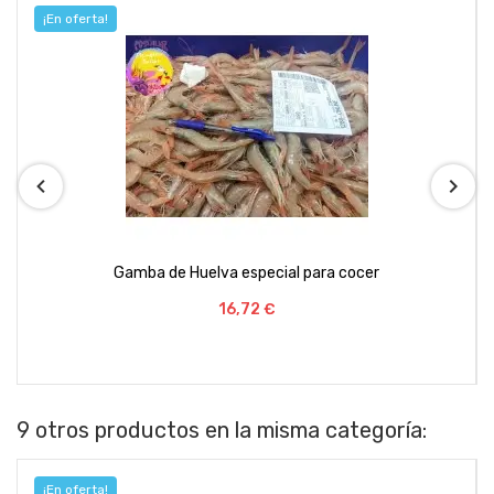
Gambas de Huelva para plancha
Precio
31,68 €
9 otros productos en la misma categoría: