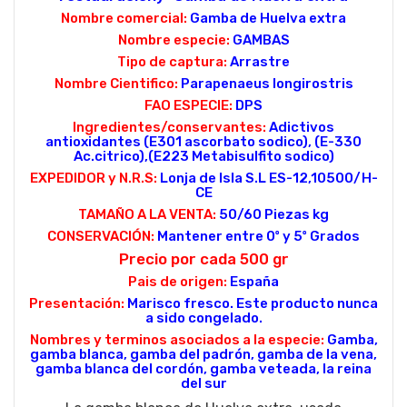
Nombre comercial:
Gamba de Huelva extra
Nombre especie:
GAMBAS
Tipo de captura:
Arrastre
Nombre Cientifico:
Parapenaeus longirostris
FAO ESPECIE:
DPS
Ingredientes/conservantes:
Adictivos
antioxidantes (E301 ascorbato sodico), (E-330
Ac.citrico),(E223 Metabisulfito sodico)
EXPEDIDOR y N.R.S:
Lonja de Isla S.L ES-12,10500/H-
CE
TAMAÑO A LA VENTA:
50/60 Piezas kg
CONSERVACIÓN:
Mantener entre 0º y 5º Grados
Precio por cada 500 gr
Pais de origen:
España
Presentación:
Marisco fresco. Este producto nunca
a sido congelado.
Nombres y terminos asociados a la especie:
Gamba,
gamba blanca, gamba del padrón, gamba de la vena,
gamba blanca del cordón, gamba veteada, la reina
del sur