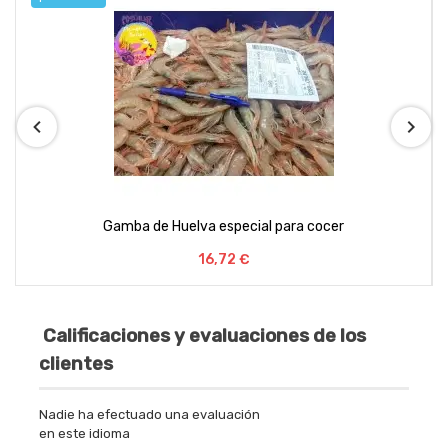
Gambas de Huelva para plancha
Precio
32,56 €
Calificaciones y evaluaciones de los
clientes
Nadie ha efectuado una evaluación
en este idioma