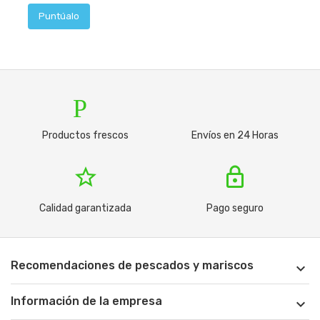
Puntúalo
Productos
tru
Productos frescos
Envíos en 24 Horas
star_border
lock
Calidad garantizada
Pago seguro
Recomendaciones de pescados y mariscos

Información de la empresa
