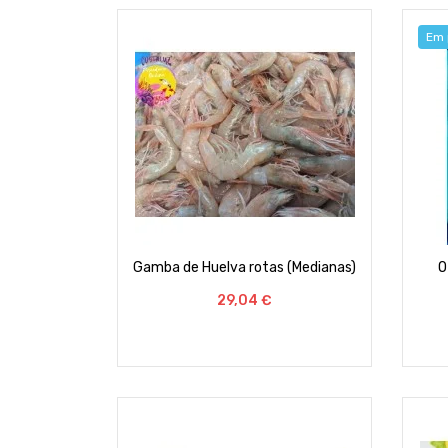
Em 
Gamba de Huelva rotas (Medianas)
O
Preço
29,04 €