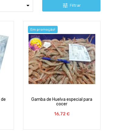

tune
Filtrar
Em promoção!
 de
Gamba de Huelva especial para
cocer
Preço
16,72 €