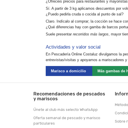
¿Ofrecéis precios para restaurantes y mayoristas
Sí. A partir de
3 kg
aplicamos
descuentos por vo
¿Puedo pedirla cruda o cocida al punto de sal?
Claro. Indícalo al comprar; la cocción se hace c
¿Qué diferencias hay con gamba de barcos port
Suele presentar
recorridos más largos
, mayor tie
Actividades y valor social
En
Pescadería Online Costaluz
divulgamos la pes
entrevistas/visitas y apoyamos a mariscadores y 
Marisco a domicilio
Más gambas de 
Recomendaciones de pescados
Infor
y mariscos
Método
Únete al club más selecto WhatsApp
Condic
Oferta semanal de pescado y marisco
Sobre 
particulares