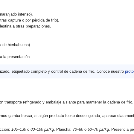
anaranjado intenso).
tras captura o por pérdida de frío).
destina a otras preparaciones.
ja de hierbabuena).
a a la presentación.
izado, etiquetado completo y control de cadena de frío. Conoce nuestro
proto
con
transporte refrigerado
y embalaje aislante para mantener la cadena de frío.
jamos gamba
fresca
; si algún producto fuese descongelado, aparece clarament
occión:
105–130
o
80–100 pz/kg
. Plancha:
70–80
o
60–70 pz/kg
. Presencia p