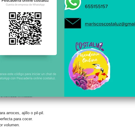
de Huelva
e menor con retornos diarios a puerto, garantizando
frescura real
y tallas cohe
lo que refuerza su prestigio gastronómico.
ngirostris
(familia Penaeidae) habita el Atlántico oriental, especialmente el
Go
tapeo con gran rendimiento.
0 pz/kg. La más usada en restauración y eventos.
 perfecto para familias.
cia en plato.
remium para restaurantes exigentes.
 de costa.
nibilidad limitada.
a arroces, ajillo o pil-pil.
erfecta para cocer.
or volumen.