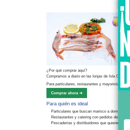
Centro
¿Por qué comprar aquí?
Compramos a diario en las lonjas de
Isla Cristina
Para
particulares
,
restaurantes
y
mayoristas
(des
Comprar ahora ➜
Para quién es ideal
Particulares que buscan
marisco a domicilio
si
Restaurantes y catering con pedidos desde
3 
Pescaderías y distribuidores que quieren
preci