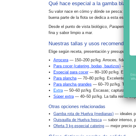
Qué hace especial a la gamba blanca 
Su valor nace en
cómo
y
dónde
se pesca: arrastr
buena parte de la flota se dedica a esta especie, 
Desde el punto de vista biológico,
Parapenaeus lo
fina
y
sabor limpio a mar
.
Nuestras tallas y usos recomendados
Elige según receta, presentación y presupuesto:
Arrocera
— 150–200 pz/kg. Arroces, fideuás y 
Para cocer (catering, bodas, bautizos)
— 105–13
Especial para cocer
— 80–100 pz/kg. Equilibrio
Para plancha
— 70–80 pz/kg. Excelente presen
Para plancha grandes
— 60–70 pz/kg. Tamaño p
Extra
— 50–60 pz/kg. Escasas; capturas lejos
Súper extra
— 40–50 pz/kg. La talla reina; dispo
Otras opciones relacionadas
Gamba rota de Huelva (medianas)
— ideales par
Quisquilla de Huelva fresca
— sabor intenso, p
Oferta 3 kg especial catering
— mejor precio p