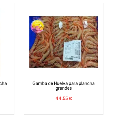
ncha
Gamba de Huelva para plancha
grandes
Preço
44,55 €