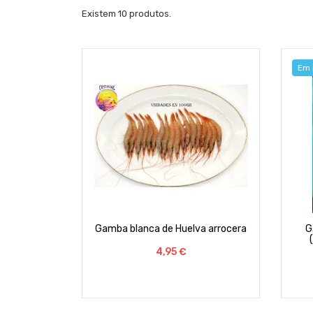
Existem 10 produtos.
Em 
Gamba blanca de Huelva arrocera
G
Preço
4,95 €