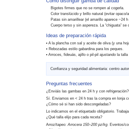
Cómo distinguir gamba de calidad
Bigotes firmes
que no se rompen al cogerla.
Color translúcido
y brillo natural (evitar opaco/
Patas sin amarillear
(el amarillo aparece ~24 h 
Cuerpo terso
y sin aspereza. La “chiguata” se 
Ideas de preparación rápida
• A la plancha con sal y aceite de oliva (y una ho
• Rebozadas estilo gabardina para los peques.
• Arroces, fideuás, ajillo o pil-pil ajustando la tall
Confianza y seguridad alimentaria:
centro autor
Preguntas frecuentes
¿Enviáis las gambas en 24 h y con refrigeración?
Sí. Enviamos en
< 24 h
tras la compra en lonja 
¿Cómo sé si han sido descongeladas?
Lo indicamos en el
etiquetado obligatorio
. Traba
¿Qué talla elijo para cada receta?
Arroz/tapeo:
Arrocera 150–200 pz/kg
. Eventos/c