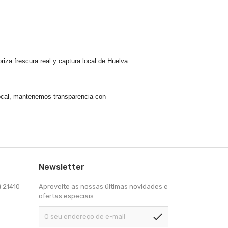
oriza
frescura real
y captura local de Huelva.
 local, mantenemos
transparencia
con
Newsletter
) 21410
Aproveite as nossas últimas novidades e
ofertas especiais
check