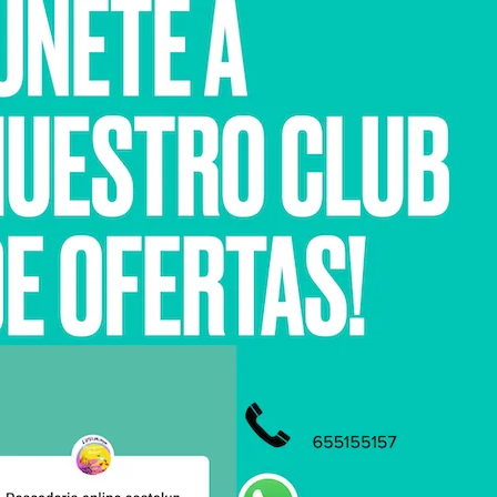
 de expedición autorizado
Compra directa de lonja
Cadena de frío con
,
Ayamonte
y
Punta Umbría
. Clasificamos por talla y enviamos en
< 24 h
tras
cuentos por volumen).
n intermediarios.
kg
(descuentos por volumen).
o mayorista
y producto directo de lonja.