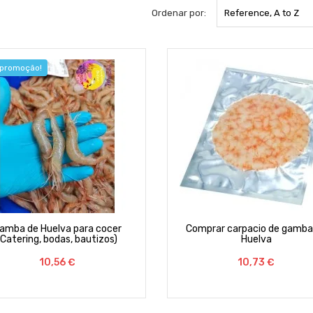
Ordenar por:
Reference, A to Z
promoção!
amba de Huelva para cocer
Comprar carpacio de gamba
(Catering, bodas, bautizos)
Huelva
Preço
10,56 €
Preço
10,73 €