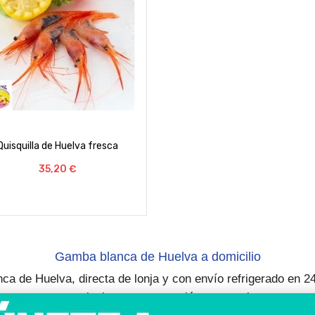
Quisquilla de Huelva fresca
Preço
35,20 €
Gamba blanca de Huelva a domicilio
nca de Huelva
, directa de lonja y con
envío refrigerado en 2
para
particulares
,
restauración
y
mayoristas
.