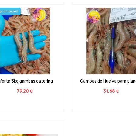
promoção!
ferta 3kg gambas catering
Gambas de Huelva para pla
Preço
79,20 €
Preço
31,68 €