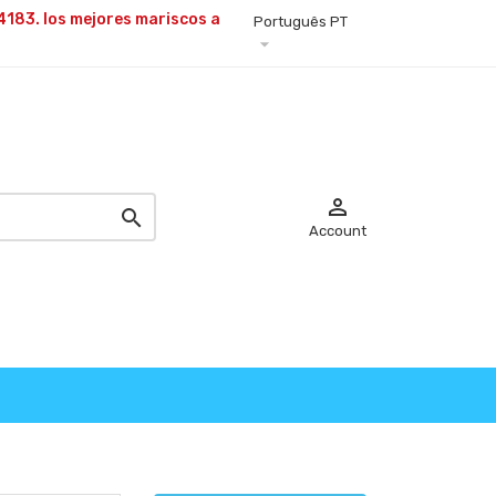
4183. los mejores
mariscos a
Português PT



Account