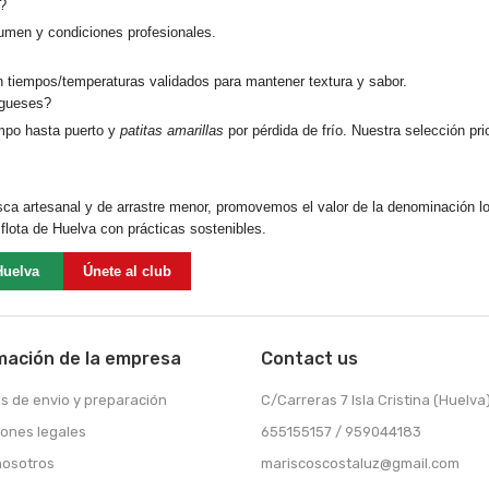
?
lumen
y condiciones profesionales.
on
tiempos/temperaturas validados
para mantener textura y sabor.
ugueses?
mpo hasta puerto y
patitas amarillas
por pérdida de frío. Nuestra selección pri
ca artesanal y de arrastre menor, promovemos el valor de la denominación
flota de Huelva con prácticas sostenibles.
Huelva
Únete al club
mación de la empresa
Contact us
s de envio y preparación
C/Carreras 7 Isla Cristina (Huelva
iones legales
655155157 / 959044183
nosotros
mariscoscostaluz@gmail.com