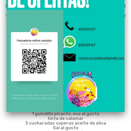
La puntillita fresca es apreciada en Isla Cristina todo el
año, aunque es cierto que es más consumida en verano
ya que el consumo aumenta en restaurantes y bares de
la zona. La manera más conocida de hacer este
cefalópodo es freírlos, en salsa, incluso en zonas de
Madrid se las comen en bocadillos.
Actualmente contamos con:
Puntillitas frescas Medianas
Zona de captura: Golfo de Cádiz Andalucía España (Isla
cristina, Huelva)
Temporada de captura: primavera y finales de
septiembre
Denominación comercial: Puntillitas
Denominación científica: Architeuthis
Método de producción: Extractiva
1 kg
puntillitas
2
cebollas grandes
2 dientes
ajos
1
tomate maduro grande
1
guindilla picante, eso al gusto
tinta de calamar
3 cucharadas soperas aceite de oliva
Sal al gusto