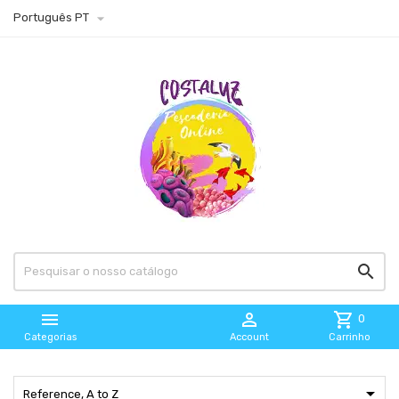

Português PT



shopping_cart
0
Categorias
Account
Carrinho

Reference, A to Z