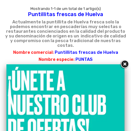
Mostrando 1-1 de um total de 1 artigo(s)
Puntillitas frescas de Huelva
Actualmente la puntillita de Huelva fresca solo la
podemos encontrar en pescaderías muy selectas o
restaurantes concienciados en la calidad del producto
y su denominación de origen es un
indicativo de calidad
y compromiso con la pesca tradicional de nuestras
costas.
Nombre comercial:
Puntillitas frescas de Huelva
Nombre especie:
PUNTAS
Tipo de captura:
Arrastre
Nombre Científico:
Alloteuthis subulata
FAO ESPECIE:
SQZ
INGREDIENTES:
Hielo
EXPEDIDOR:
Lonja de Isla S.L
TAMAÑO A LA VENTA:
120-170 und/kg
CONSERVACIÓN:
Mantener entre 0º y 2º Grados
Precio por cada kg IVA incluido.
País de origen:
España
Descripción: