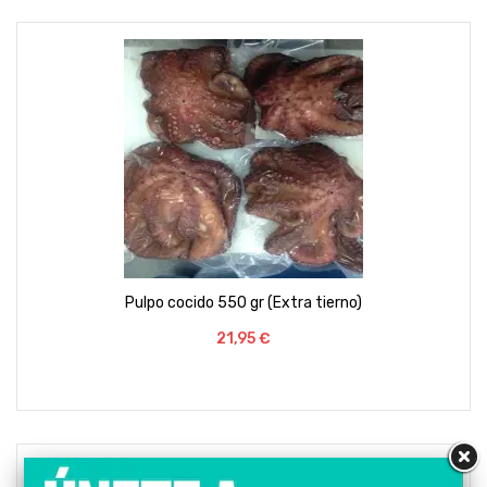
Pulpo cocido 550 gr (Extra tierno)
Preço
21,95 €