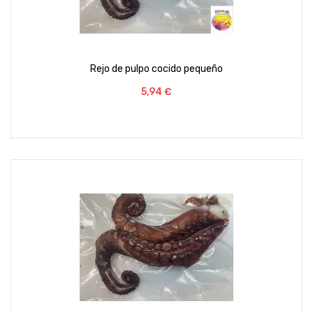
Rejo de pulpo cocido pequeño
Preço
5,94 €