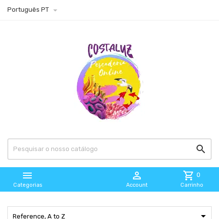

Português PT



shopping_cart
0
Categorias
Account
Carrinho

Reference, A to Z