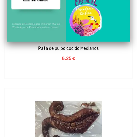
Pata de pulpo cocido Medianos
Preço
8,25 €