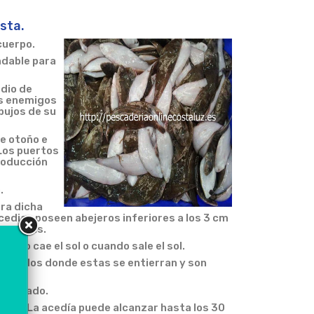
sta.
cuerpo.
ndable para
dio de
us enemigos
bujos de su
de otoño e
Los puertos
producción
.
ura dicha
cedias poseen abejeros inferiores a los 3 cm
 acedias.
ando cae el sol o cuando sale el sol.
os fondos donde estas se entierran y son
 pescado.
s ojos. La acedía puede alcanzar hasta los 30