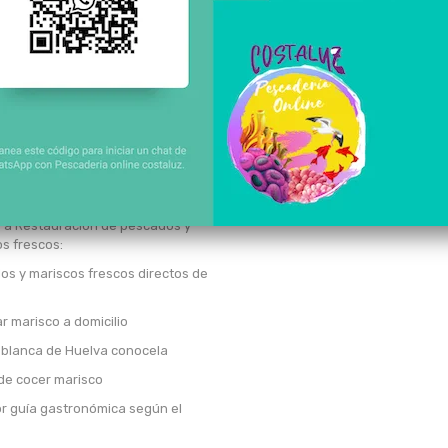
stas de pescados y mariscos
sta "ENRED" canal sur TV
sta Cometelo , Canal sur TV
o gastronómico transfronterizo
al club más selecto WhatsApp
 semanal de pescado y marisco
lares
edores de marisco
s a Restauración de pescados y
s frescos:
s y mariscos frescos directos de
 marisco a domicilio
blanca de Huelva conocela
 de cocer marisco
r guía gastronómica según el