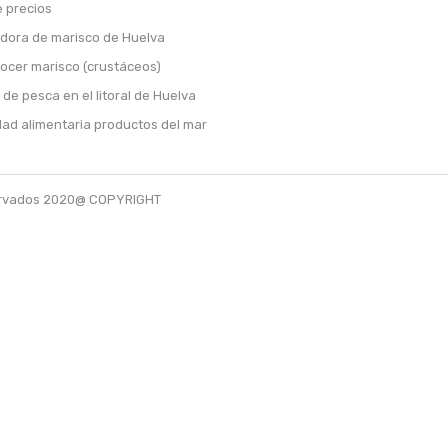
e precios
dora de marisco de Huelva
ocer marisco (crustáceos)
de pesca en el litoral de Huelva
ad alimentaria productos del mar
eservados 2020@ COPYRIGHT