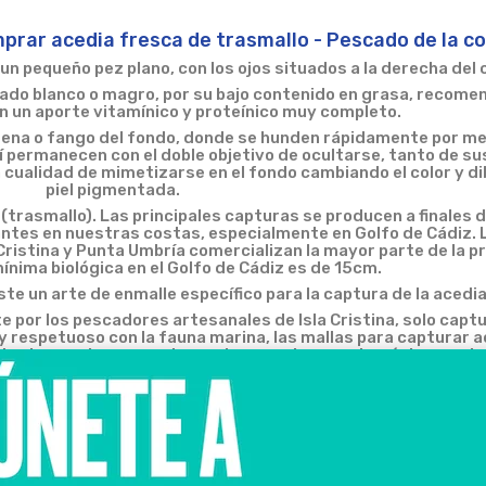
prar acedia fresca de trasmallo - Pescado de la co
un pequeño pez plano, con los ojos situados a la derecha del 
ado blanco o magro, por su bajo contenido en grasa, recome
on un aporte vitamínico y proteínico muy completo.
rena o fango del fondo, donde se hunden rápidamente por me
lí permanecen con el doble objetivo de ocultarse, tanto de s
a cualidad de mimetizarse en el fondo cambiando el color y di
piel pigmentada.
(trasmallo). Las principales capturas se producen a finales 
antes en nuestras costas, especialmente en Golfo de Cádiz. 
Cristina y Punta Umbría comercializan la mayor parte de la 
mínima biológica en el Golfo de Cádiz es de 15cm.
ste un arte de enmalle específico para la captura de la acedia
e por los pescadores artesanales de Isla Cristina, solo capt
 y respetuoso con la fauna marina, las mallas para capturar a
den las capturas por descarte, y capturan solo y únicamente
mos catalogarla en dos tipos: la pesca de prima o de alba, cu
edia es cuando la mar esta revuelta, o con olas, al moverse l
capturadas con el movimiento de las olas.
a capturada con este arte es más valorada, ya que no
daña el
ue recorre todo el cuerpo y forma una S en la zona próxima a lo