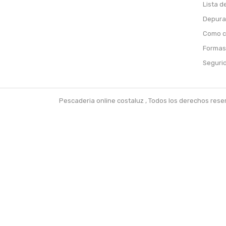
Lista d
Depura
Como c
Formas 
Segurid
Pescaderia online costaluz , Todos los derechos r