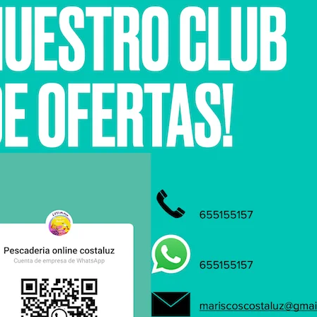
cm de longitud.
res de temperaturas cálidas, pudiendo llegar hasta los 115 
Prefiere las aguas cercanas a las desembocaduras de los ríos
No confundir la acedia con el “Alpistero o soldado”
 por sus bordes de color negro, esto indica que nos pretende
 del Guadalquivir es muy reconocida, posee un color más cla
úcar de Barrameda, a sí misma la costa Isleña de Isla Cristi
esca y cría aunque esta acedia presenta un color más oscur
la especie, el tamaño sí importa. Como consumidores debemo
mación de la empresa
Contact us
s de envio y preparación
C/Carreras 7 Isla Cristina (Huelva
iones legales
655155157 / 959044183
nosotros
mariscoscostaluz@gmail.com
 de pagos
ación de productos