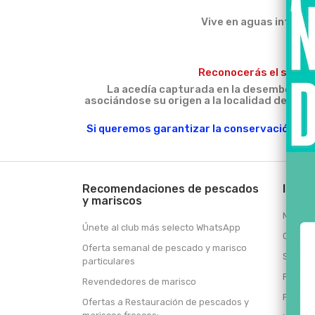
Vive en aguas interio
Reconocerás el soldado
La acedía capturada en la desembocadura
asociándose su origen a la localidad de Sanl
p
Si queremos garantizar la conservación de 
Recomendaciones de pescados
Infor
y mariscos
Método
Únete al club más selecto WhatsApp
Condic
Oferta semanal de pescado y marisco
Sobre 
particulares
Formas
Revendedores de marisco
Prepar
Ofertas a Restauración de pescados y