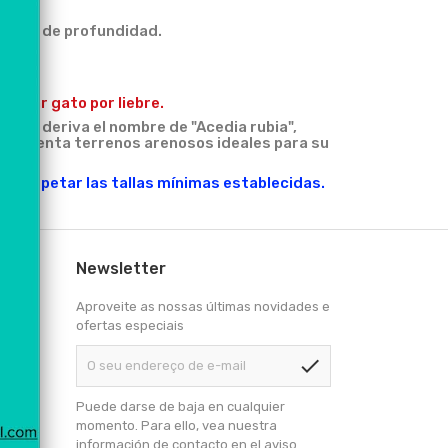
metros de profundidad.
.
n dar gato por liebre.
ro y deriva el nombre de "Acedia rubia",
na presenta terrenos arenosos ideales para su
o.
s respetar las tallas mínimas establecidas.
Newsletter
) 21410
Aproveite as nossas últimas novidades e
ofertas especiais
check
Puede darse de baja en cualquier
momento. Para ello, vea nuestra
información de contacto en el aviso