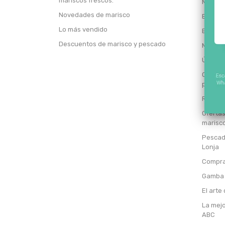
mariscos frescos:
Mayori
Novedades de marisco
Entrevi
Lo más vendido
Entrevi
Descuentos de marisco y pescado
Mercad
Únete 
Oferta
particu
Revend
Oferta
marisco
Pescado
Lonja
Comprar
Gamba 
El arte
La mejo
ABC