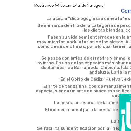
Mostrando 1-1 de um total de 1 artigo(s)
Com
La acedia "dicologoglossa cuneata" es 
Se enmarca dentro de la categoría de pesc
las dietas blandas, c
Pasan su vida semi enterrados en la a
movimientos ondulatorios de las aletas. Al
como de sus víctimas, para lo cual tienen l
Se pesca con artes de arrastre y enmalle 
invierno. Es una de las especies más abund
de Sanlúcar de Barrameda, Chipiona, Isla 
andaluza. La talla 
En el Golfo de Cádiz “Huelva”, exi
El arte de tanza fina, cosida manualment
especie, siendo un arte de pesca especifico
que impi
La pesca artesanal de la acedia pode
El momento ideal para la pesca de la ac
La acedí
Se facilita su identificación por la línea q