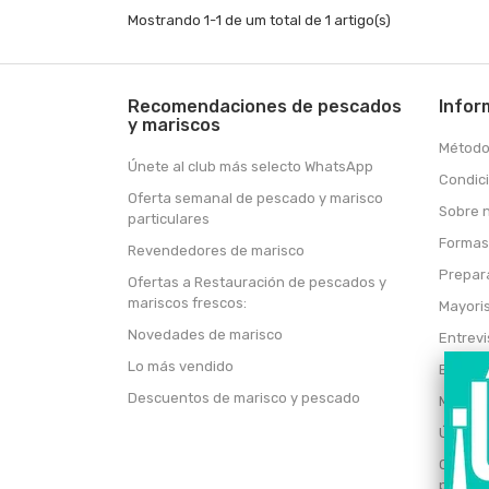
Mostrando 1-1 de um total de 1 artigo(s)
Recomendaciones de pescados
Infor
y mariscos
Método
Únete al club más selecto WhatsApp
Condic
Oferta semanal de pescado y marisco
Sobre 
particulares
Formas
Revendedores de marisco
Prepar
Ofertas a Restauración de pescados y
mariscos frescos:
Mayori
Novedades de marisco
Entrevi
Lo más vendido
Entrevi
Descuentos de marisco y pescado
Mercad
Únete 
Oferta
particu