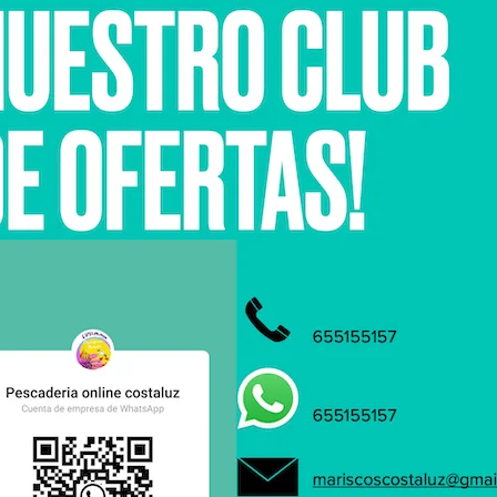
edores de marisco
s a Restauración de pescados y
s frescos:
s y mariscos frescos directos de
 marisco a domicilio
blanca de Huelva conocela
 de cocer marisco
r guía gastronómica según el
e precios
dora de marisco de Huelva
ocer marisco (crustáceos)
de pesca en el litoral de Huelva
ad alimentaria productos del mar