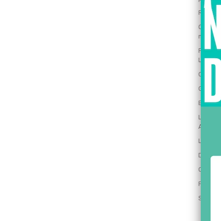
Revend
Oferta
marisco
Pescado
Lonja
Comprar
Gamba 
El arte
La mejo
ABC
Lista d
Depura
Como c
Formas 
Segurid