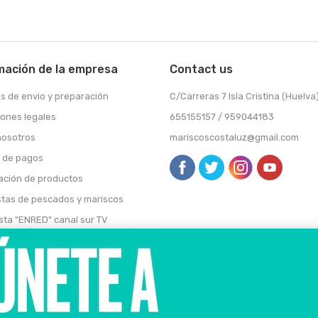
mación de la empresa
Contact us
s de envio y preparación
C/Carreras 7 Isla Cristina (Huelva
iones legales
655155157 / 959044183
nosotros
mariscoscostaluz@gmail.com
 de pagos
ación de productos
stas de pescados y mariscos
sta "ENRED" canal sur TV
sta Cometelo , Canal sur TV
o gastronómico transfronterizo
al club más selecto WhatsApp
 semanal de pescado y marisco
lares