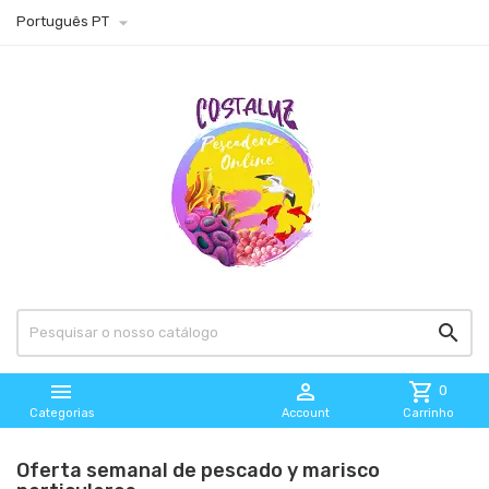

Português PT



shopping_cart
0
Categorias
Account
Carrinho
Oferta semanal de pescado y marisco