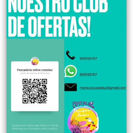
para usted el día previo del envió.
Recibirás pescados y mariscos de temporada.
Pescadería online Costaluz, le trae la mejor oferta de
pescado y marisco fresco directo la lonja de Isla
(Puerto pesquero de Isla Cristina, Huelva), comprador
oficial 854.
Consúltanos:
959044183 – 655155157
Email
:
Info@pescaderiaonlinecostaluz.es/
mariscoscostaluz@gmail.com
Estaremos encantados de atender tus dudas o
sugerencias.