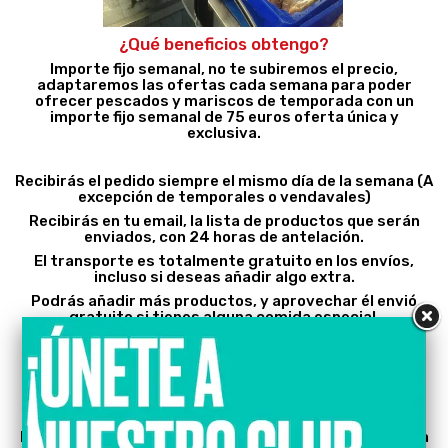
¿Qué beneficios obtengo?
Importe fijo semanal, no te subiremos el precio,
adaptaremos las ofertas cada semana para poder
ofrecer pescados y mariscos de temporada con un
importe fijo semanal de 75 euros oferta única y
exclusiva.
Recibirás el pedido siempre el mismo día de la semana (A
excepción de temporales o vendavales)
Recibirás en tu email, la lista de productos que serán
enviados, con 24 horas de antelación.
El transporte es totalmente gratuito en los envíos,
incluso si deseas añadir algo extra.
Podrás añadir más productos, y aprovechar él envió
gratuito si tienes alguna comida especial.
Selecciona como deseas el pescado y siempre lo
recibirás igual (Limpio, cocido, eviscerado)
Estamos tan convencidos de nuestra calidad, labor y
compromiso que tienes 7 días para abonar la factura
tras recibir el pedido.
Pescados y mariscos adquiridos directamente en lonja