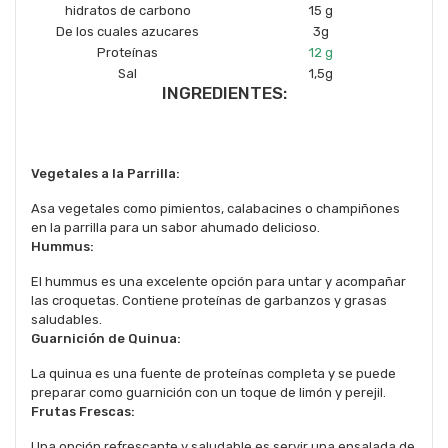
hidratos de carbono
15 g
De los cuales azucares
3g
Proteínas
12 g
Sal
1,5g
INGREDIENTES:
Vegetales a la Parrilla:
Asa vegetales como pimientos, calabacines o champiñones
en la parrilla para un sabor ahumado delicioso.
Hummus:
El hummus es una excelente opción para untar y acompañar
las croquetas. Contiene proteínas de garbanzos y grasas
saludables.
Guarnición de Quinua:
La quinua es una fuente de proteínas completa y se puede
preparar como guarnición con un toque de limón y perejil.
Frutas Frescas:
Una opción refrescante y saludable es servir una ensalada de