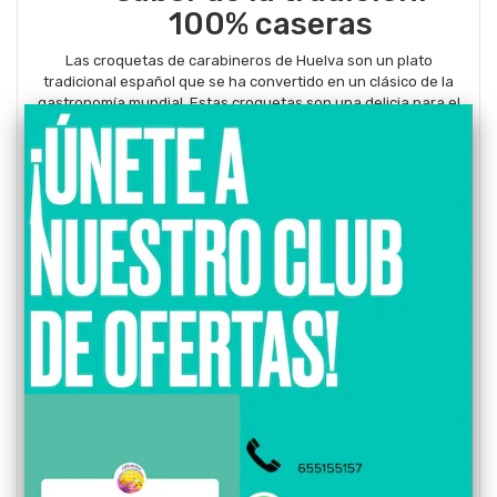
100% caseras
Las croquetas de carabineros de Huelva son un plato
tradicional español que se ha convertido en un clásico de la
gastronomía mundial. Estas croquetas son una delicia para el
paladar, pero además, tienen una serie de beneficios para la
salud.
En este artículo, vamos a explicar los beneficios que aportan
los ingredientes de las croquetas de atún y jamón ibérico de
Huelva, así como los beneficios de su conjunto. También
vamos a proporcionar una tabla con los valores nutricionales
de este plato.
Beneficios de la croqueta
de carabineros, ¡La
mejor opción para un picoteo saludable!
Los beneficios de la croqueta de carabineros se derivan de
los beneficios de sus ingredientes. Estos son algunos de los
beneficios que aporta este plato:
Fuente de proteínas:
Las croquetas de atún y jamón ibérico
son una excelente fuente de proteínas, que son esenciales
para el crecimiento y la reparación de los tejidos.