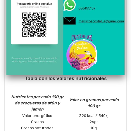
Fuente de ácidos grasos omega-3:
Las croquetas de atún y
jamón ibérico son una buena fuente de ácidos grasos omega-
3, que son importantes para la salud del corazón y del
cerebro.
Fuente de vitamina D:
Las croquetas de atún y jamón ibérico
son una buena fuente de vitamina D, que es importante para
la salud ósea.
Fuente de hierro:
Las croquetas de atún y jamón ibérico son
una buena fuente de hierro, que es importante para la
producción de hemoglobina, que transporta el oxígeno por
todo el cuerpo.
Fuente de zinc:
Las croquetas de atún y jamón ibérico son
una buena fuente de zinc, que es importante para el sistema
inmunitario.
Tabla con los valores nutricionales
Nutrientes por cada 100 gr
Valor en gramos por cada
de croquetas de atún y
100 gr
jamón
Valor energético
320 kcal /1340kj
Grasas
26gr
Grasas saturadas
10g