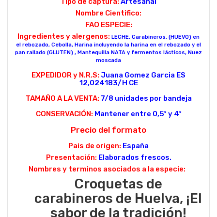
Tipo de captura:
Artesanal
Nombre Cientifico:
FAO ESPECIE:
Ingredientes y alergenos:
LECHE, Carabineros, (HUEVO) en
el rebozado, Cebolla, Harina incluyendo la harina en el rebozado y el
pan rallado (GLUTEN) , Mantequilla NATA y fermentos lácticos, Nuez
moscada
EXPEDIDOR y N.R.S:
Juana Gomez Garcia ES
12,024183/H CE
TAMAÑO A LA VENTA:
7/8 unidades por bandeja
CONSERVACIÓN:
Mantener entre 0,5º y 4º
Precio del formato
Pais de origen:
España
Presentación:
Elaborados frescos.
Nombres y terminos asociados a la especie:
Croquetas de
carabineros de Huelva,
¡El
sabor de la tradición!