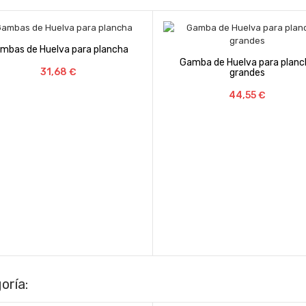
ra plancha
Gamba de Huelva para plancha
grandes
Precio
44,55 €
Langos
oría: