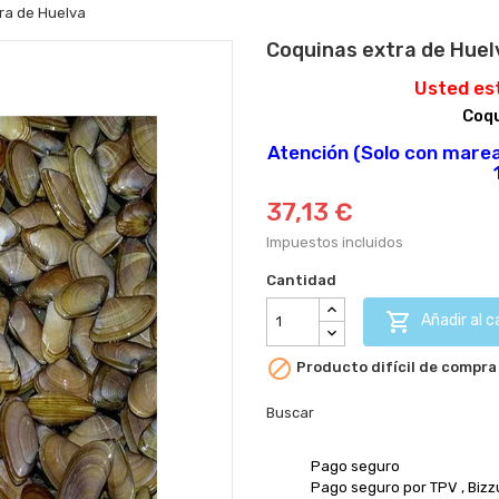
ra de Huelva
Coquinas extra de Huel
tros)
Usted es
Coqu
Atención (Solo con marea
37,13 €
Impuestos incluidos
Cantidad

Añadir al c

Producto difícil de compra
Buscar
Pago seguro
Pago seguro por TPV , Biz