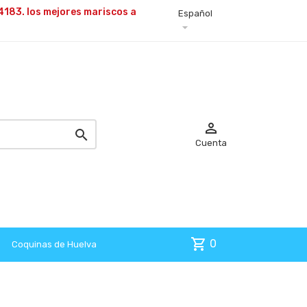
4183. los mejores
mariscos a
Español



Cuenta
shopping_cart
0
Coquinas de Huelva