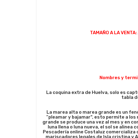
TAMAÑO A LA VENTA:
Nombres y termin
La coquina extra de Huelva, solo es cap
tabla 
La marea alta o marea grande es un fenó
“pleamar y bajamar", esto permite a los
grande se produce una vez al mes y en co
luna llena o luna nueva, el sol se aline
Pescadería online Costaluz comercializa 
mariscadores legales de Isla cristina y