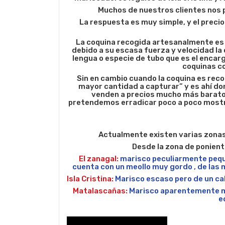
Muchos de nuestros clientes nos 
La respuesta es muy simple, y el preci
La coquina recogida artesanalmente es
debido a su escasa fuerza y velocidad la
lengua o especie de tubo que es el enca
coquinas co
Sin en cambio cuando la coquina es reco
mayor cantidad a capturar” y es ahí don
venden a precios mucho más baratos
pretendemos erradicar poco a poco mostr
Actualmente existen varias zonas
Desde la zona de ponien
El zanagal
:
marisco peculiarmente peque
cuenta con un meollo muy gordo , de las 
Isla Cristina:
Marisco escaso pero de un ca
Matalascañas:
Marisco aparentemente mu
e