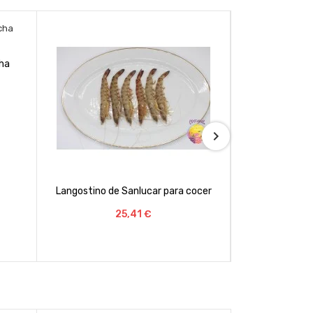
tino de Sanlucar para cocer
Langostino fresco plancha o cocc
Precio
25,41 €
Precio
29,04 €