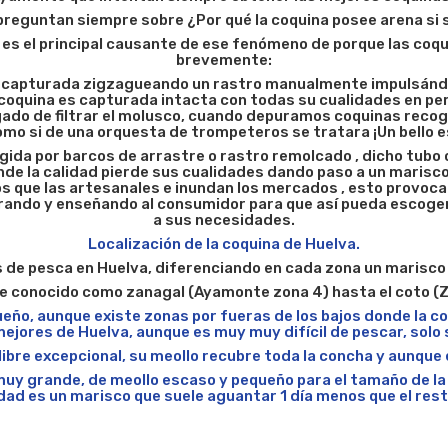
preguntan siempre sobre ¿Por qué la coquina posee arena 
o es el principal causante de ese fenómeno de porque las coq
brevemente:
 capturada zigzagueando un rastro manualmente impulsándo
 coquina es capturada intacta con todas su cualidades en pe
rgado de filtrar el molusco, cuando depuramos coquinas reco
mo si de una orquesta de trompeteros se tratara ¡Un bello 
gida por barcos de arrastre o rastro remolcado , dicho tubo 
de la calidad pierde sus cualidades dando paso a un marisco 
 que las artesanales e inundan los mercados , esto provoca
ando y enseñando al consumidor para que así pueda escoger
a sus necesidades.
Localización de la coquina de Huelva.
 de pesca en Huelva, diferenciando en cada zona un marisco 
te conocido como zanagal (Ayamonte zona 4) hasta el coto (
ño, aunque existe zonas por fueras de los bajos donde la c
mejores de Huelva, aunque es muy muy difícil de pescar, solo 
libre excepcional, su meollo recubre toda la concha y aunq
y grande, de meollo escaso y pequeño para el tamaño de la 
dad es un marisco que suele aguantar 1 día menos que el rest