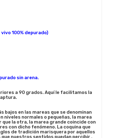
)
o vivo 100% depurado)
urado sin arena.
ores a 90 grados. Aquí le facilitamos la
aptura.
más bajos en las mareas que se denominan
en niveles normales o pequeñas, la marea
que la otra, la marea grande coincide con
ayores con dicho fenómeno. La coquina que
glos de tradición marisquera por aquellos
 que nuestros sentidos puedan percibir .