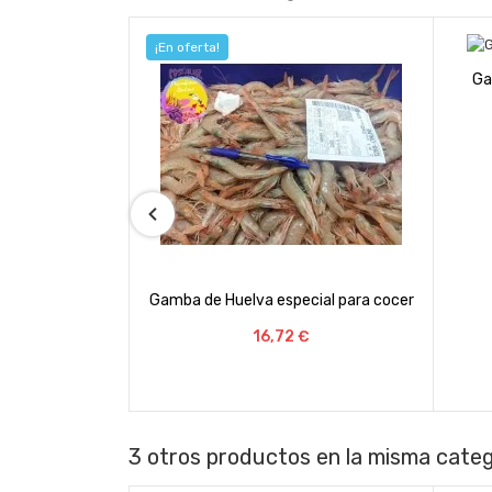
¡En oferta!
Gambas de Huelva pa
Precio
31,68 €
Gamba de Huelva especial para cocer
Precio
16,72 €
3 otros productos en la misma categ