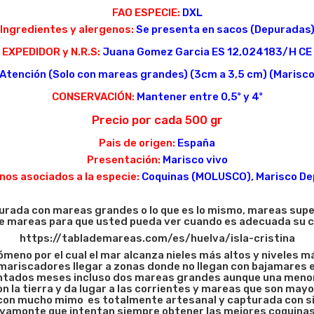
FAO ESPECIE:
DXL
Ingredientes y alergenos:
Se presenta en sacos (Depuradas
EXPEDIDOR y N.R.S:
Juana Gomez Garcia ES 12,024183/H CE
Atención (Solo con mareas grandes) (3cm a 3,5 cm) (Marisc
CONSERVACIÓN:
Mantener entre 0,5º y 4º
Precio por cada 500 gr
Pais de origen:
España
Presentación:
Marisco vivo
os asociados a la especie:
Coquinas (MOLUSCO), Marisco Dep
turada con mareas grandes o lo que es lo mismo, mareas superi
de mareas para que usted pueda ver cuando es adecuada su c
https://tablademareas.com/es/huelva/isla-cristina
meno por el cual el mar alcanza nieles más altos y niveles 
 mariscadores llegar a zonas donde no llegan con bajamares 
ntados meses incluso dos mareas grandes aunque una menor 
a con la tierra y da lugar a las corrientes y mareas que son m
con mucho mimo es totalmente artesanal y capturada con si
 Ayamonte que intentan siempre obtener las mejores coquinas