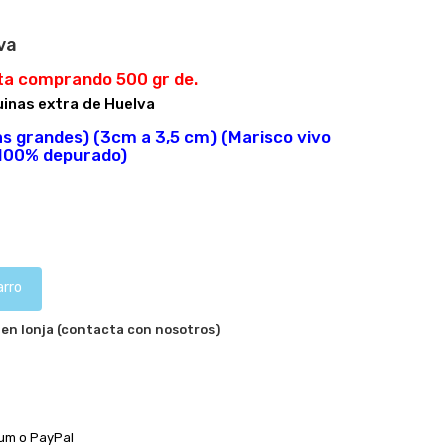
va
ta comprando 500 gr de.
inas extra de Huelva
s grandes) (3cm a 3,5 cm) (Marisco vivo
100% depurado)
arro
 en lonja (contacta con nosotros)
zum o PayPal