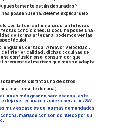
si supuestamente están depuradas?
uinas poseen arena, déjeme explicárselo
lo con la fuerza humana durante horas,
rfectas condiciones, la coquina posee una
gidas de forma artesanal podemos ver las
espectáculo!
o lengua es cortada “A mayor velocidad ,
de inferior calidad , dichas coquinas se
 una confusión en el consumidor que
 libremente el marisco que más se adapte
totalmente distinto uno de otros.
Zona marítima de doñana)
oquina es más grande pero escasa , esta
se deja ver en mareas que superan los 85º
ue es muy escaso es de los más demandados.
concha, marisco con sonido hueco por su
o.